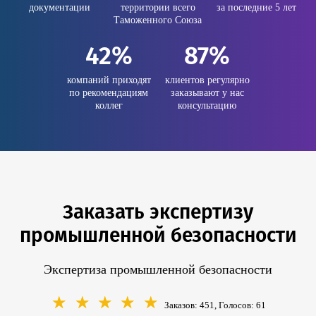
документации
территории всего
за последние 5 лет
Таможенного Союза
42%
87%
компаний приходят
клиентов регулярно
по рекомендациям
заказывают у нас
коллег
консультацию
Заказать экспертизу
промышленной безопасности
Экспертиза промышленной безопасности
☆
☆
☆
☆
☆
Заказов: 451, Голосов:
61