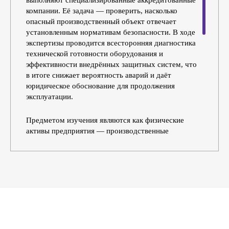
компании. Её задача — проверить, насколько
опасный производственный объект отвечает
установленным нормативам безопасности. В ходе
экспертизы проводится всесторонняя диагностика
технической готовности оборудования и
эффективности внедрённых защитных систем, что
в итоге снижает вероятность аварий и даёт
юридическое обоснование для продолжения
эксплуатации.
Предметом изучения являются как физические
активы предприятия — производственные
сооружения и технологическое оборудование
(котлы, резервуары, подъёмные механизмы), — так
и полный комплект сопутствующих документов. К
ним относятся проектная и рабочая документация
на строительство или модернизацию, декларации
промышленной безопасности, а также иные
материалы, подтверждающие безопасность работы
объекта.