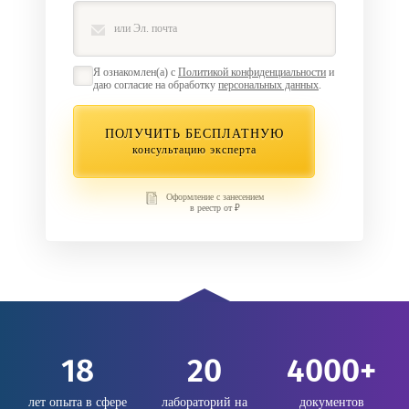
Я ознакомлен(а) с
Политикой конфиденциальности
и
даю согласие на обработку
персональных данных
.
ПОЛУЧИТЬ БЕСПЛАТНУЮ
консультацию эксперта
Оформление с занесением
в реестр от ₽
18
20
4000+
лет опыта в сфере
лабораторий на
документов